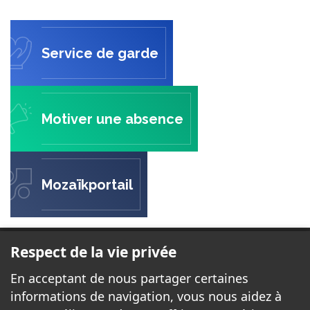
Service de garde
Motiver une absence
Mozaïkportail
ÉCOLE SAINTE-ÉLISABETH
Respect de la vie privée
51, chemin Sainte-Élisabeth
En acceptant de nous partager certaines
Cantley, QC J8V 3E8
informations de navigation, vous nous aidez à