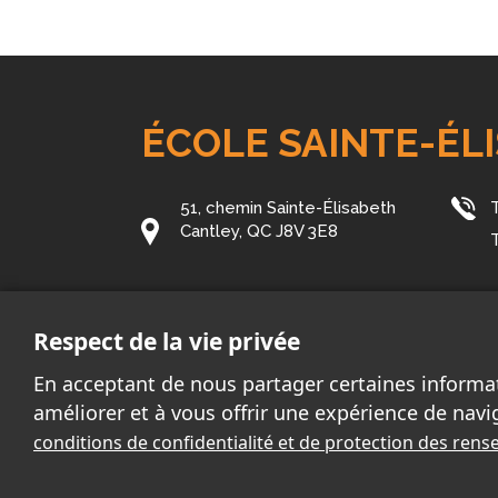
ÉCOLE SAINTE-ÉL
51, chemin Sainte-Élisabeth
Cantley, QC J8V 3E8
Courriel:
elisabeth@cssd.gouv.qc.ca
Respect de la vie privée
En acceptant de nous partager certaines informa
améliorer et à vous offrir une expérience de navi
conditions de confidentialité et de protection des re
2026 - Tous droits réservés. © École Sainte-Élisa