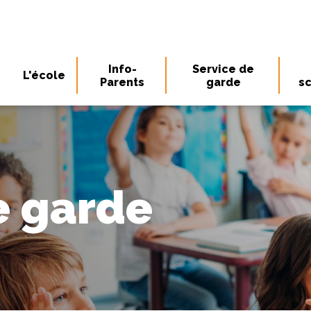
Info-
Service de
L'école
Parents
garde
sc
e garde