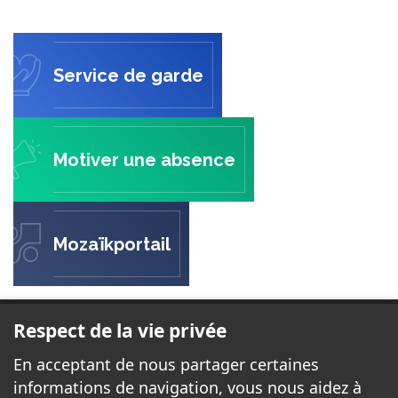
Service de garde
Motiver une absence
Mozaïkportail
ÉCOLE SAINTE-ÉLISABETH
Respect de la vie privée
51, chemin Sainte-Élisabeth
En acceptant de nous partager certaines
Cantley, QC J8V 3E8
informations de navigation, vous nous aidez à